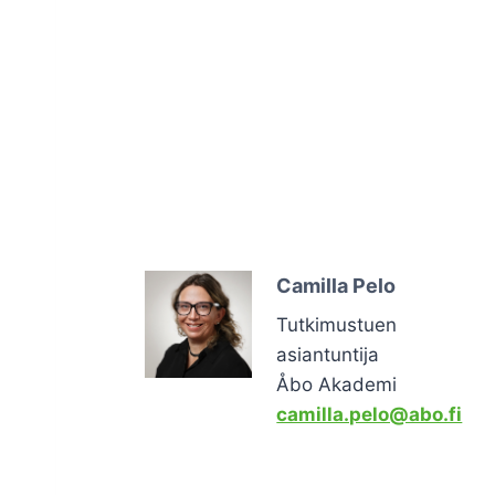
Camilla Pelo
Tutkimustuen
asiantuntija
Åbo Akademi
camilla.pelo@abo.fi