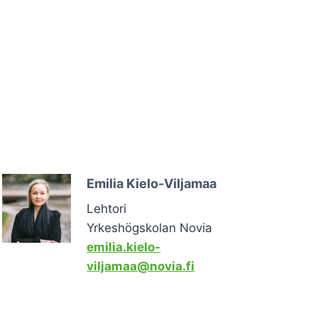
Emilia Kielo-Viljamaa
Lehtori
Yrkeshögskolan Novia
emilia.kielo-
viljamaa@novia.fi