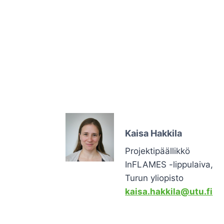
Kaisa Hakkila
Projektipäällikkö
InFLAMES -lippulaiva,
Turun yliopisto
kaisa.hakkila@utu.fi