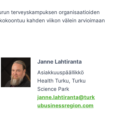
 Turun terveyskampuksen organisaatioiden
mi kokoontuu kahden viikon välein arvioimaan
Janne Lahtiranta
Asiakkuuspäällikkö
Health Turku, Turku
Science Park
janne.lahtiranta@turk
ubusinessregion.com