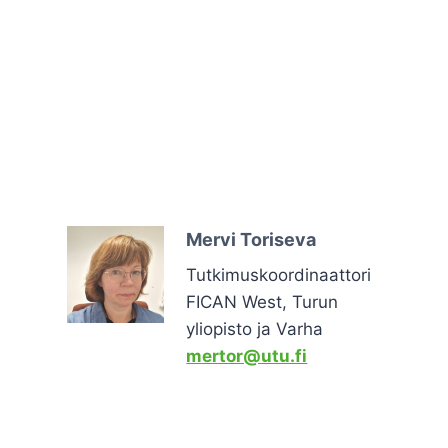
Mervi Toriseva
Tutkimuskoordinaattori
FICAN West, Turun
yliopisto ja Varha
mertor@utu.fi