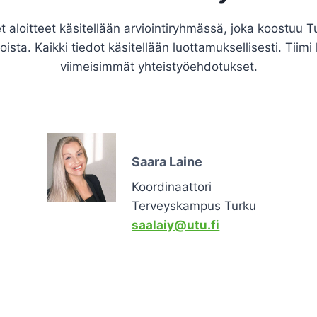
et aloitteet käsitellään arviointiryhmässä, joka koostuu
joista. Kaikki tiedot käsitellään luottamuksellisesti. Tii
viimeisimmät yhteistyöehdotukset.
Saara Laine
Koordinaattori
Terveyskampus Turku
saalaiy@utu.fi