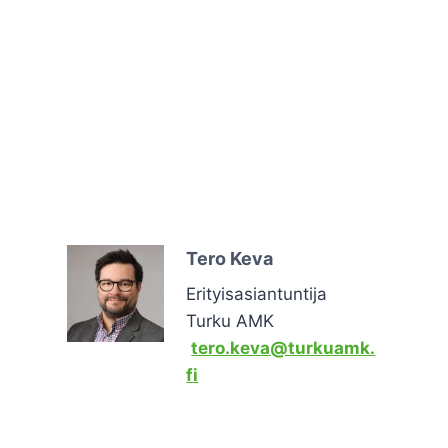
Tero Keva
Erityisasiantuntija
Turku AMK
tero.keva@turkuamk.
fi