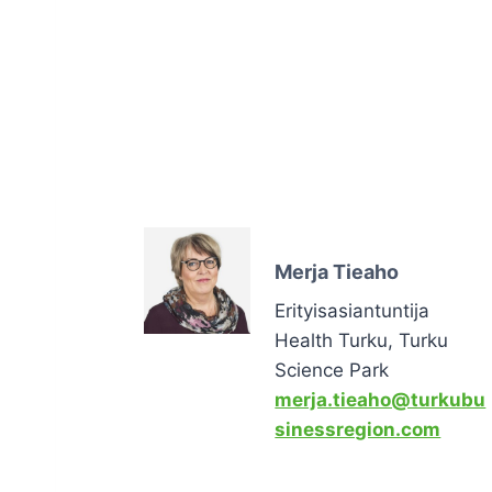
Merja Tieaho
Erityisasiantuntija
Health Turku, Turku
Science Park
merja.tieaho@turkubu
sinessregion.com