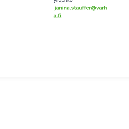
yliopisto
janina.stauffer@varh
a.fi