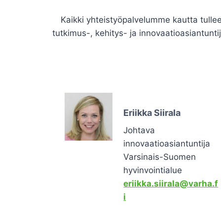
Kaikki yhteistyöpalvelumme kautta tulle
tutkimus-, kehitys- ja innovaatioasiantunti
Eriikka Siirala
Johtava
innovaatioasiantuntija
Varsinais-Suomen
hyvinvointialue
eriikka.siirala@varha.f
i