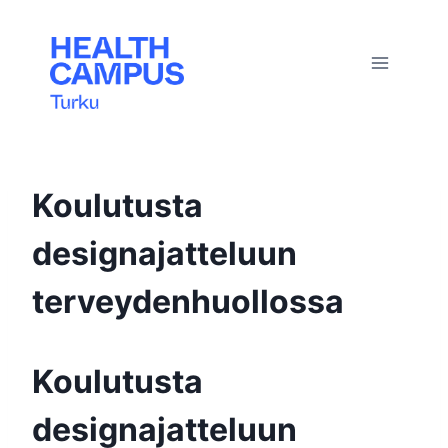
Siirry
sisältöön
Koulutusta
designajatteluun
terveydenhuollossa
Koulutusta
designajatteluun