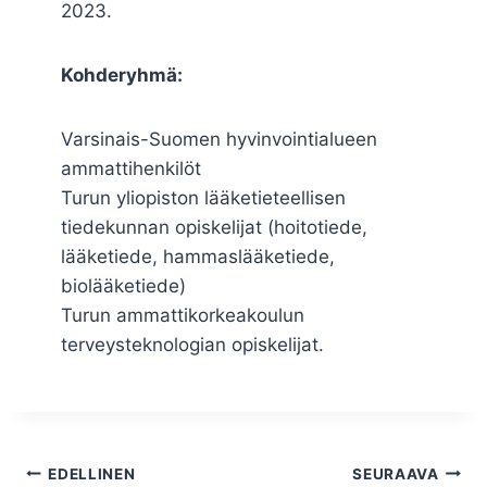
2023.
Kohderyhmä:
Varsinais-Suomen hyvinvointialueen
ammattihenkilöt
Turun yliopiston lääketieteellisen
tiedekunnan opiskelijat (hoitotiede,
lääketiede, hammaslääketiede,
biolääketiede)
Turun ammattikorkeakoulun
terveysteknologian opiskelijat.
Artikkelien
EDELLINEN
SEURAAVA