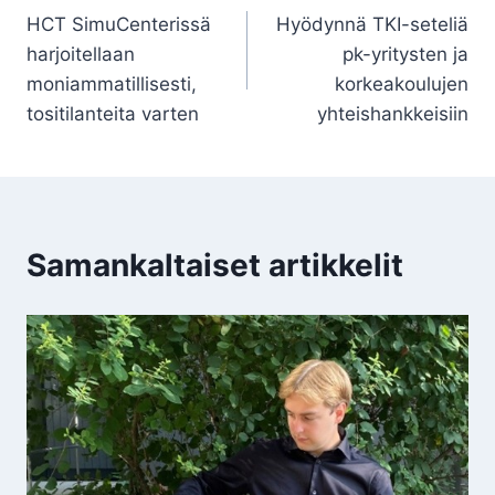
HCT SimuCenterissä
Hyödynnä TKI-seteliä
selaus
harjoitellaan
pk-yritysten ja
moniammatillisesti,
korkeakoulujen
tositilanteita varten
yhteishankkeisiin
Samankaltaiset artikkelit